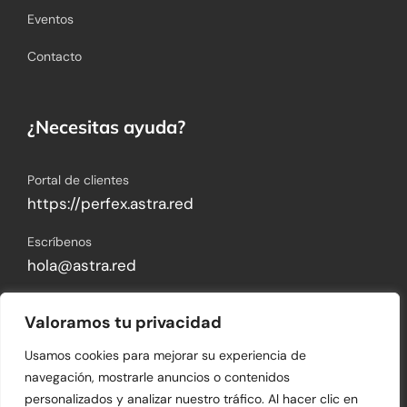
Eventos
Contacto
¿Necesitas ayuda?
Portal de clientes
https://perfex.astra.red
Escríbenos
hola@astra.red
Visítanos
Valoramos tu privacidad
Blvd. Hermanos Serdán 773-Int. Piso 2, Colonia
San Rafael, C.P. 72029, Heroica Puebla de
Usamos cookies para mejorar su experiencia de
Zaragoza, Puebla, México.
navegación, mostrarle anuncios o contenidos
personalizados y analizar nuestro tráfico. Al hacer clic en