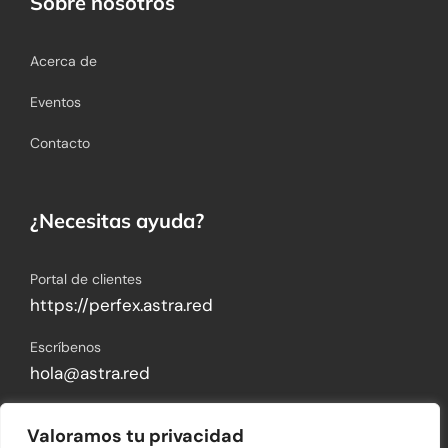
Sobre nosotros
Acerca de
Eventos
Contacto
¿Necesitas ayuda?
Portal de clientes
https://perfex.astra.red
Escríbenos
hola@astra.red
Visítanos
Valoramos tu privacidad
Blvd. Hermanos Serdán 773-Int. Piso 2, Colonia