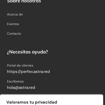
Sobre nosotros
Acerca de
Eventos
Contacto
¿Necesitas ayuda?
Portal de clientes
https://perfex.astra.red
Escríbenos
hola@astra.red
Visítanos
Valoramos tu privacidad
Blvd. Hermanos Serdán 773-Int. Piso 2, Colonia